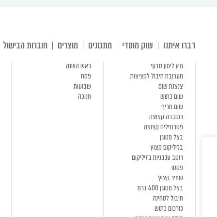
דברו איתנו
שוק מוסדי
מתכונים
מוצרים
חוברות הבישול
מיץ לימון טבעי
ראש השנה
תערובת תיבול לקציצות
פסח
צנצנת שום
שבועות
שום כתוש
חנוכה
שום חריף
כוסברה קצוצה
פטרוזיליה קצוצה
בצל מטוגן
בזיליקום קצוץ
רוטב עגבניות בזיליקום
פסטו
שמיר קצוץ
בצל מטוגן 400 גרם
תיבול לטחינה
כורכום כתוש