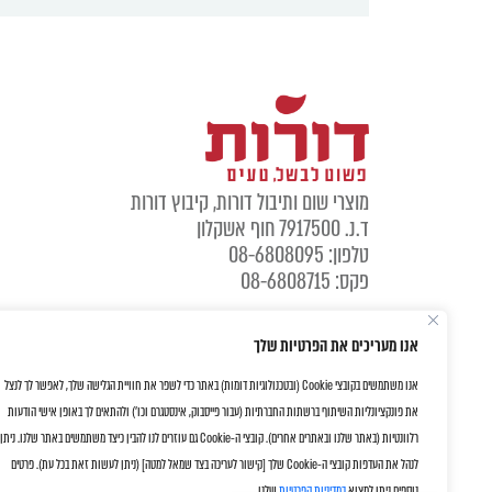
מוצרי שום ותיבול דורות, קיבוץ דורות
ד.נ. 7917500 חוף אשקלון
טלפון: 08-6808095
פקס: 08-6808715
אנו מעריכים את הפרטיות שלך
אנו משתמשים בקובצי Cookie (ובטכנולוגיות דומות) באתר כדי לשפר את חוויית הגלישה שלך, לאפשר לך לנצל
את פונקציונליות השיתוף ברשתות החברתיות (עבור פייסבוק, אינסטגרם וכו') ולהתאים לך באופן אישי הודעות
רלוונטיות (באתר שלנו ובאתרים אחרים). קובצי ה-Cookie גם עוזרים לנו להבין כיצד משתמשים באתר שלנו. ניתן
לנהל את העדפות קובצי ה-Cookie שלך [קישור לעריכה בצד שמאל למטה] (ניתן לעשות זאת בכל עת). פרטים
נוספים ניתן למצוא
במדיניות הפרטיות
שלנו.