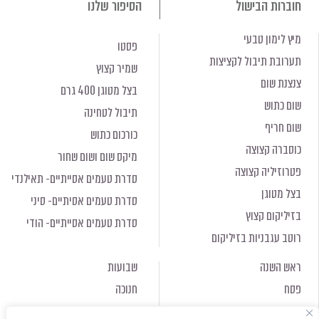
חוברות הבישול
הסיפור שלנו
מיץ לימון טבעי
פסטו
תערובת תיבול לקציצות
שמיר קצוץ
צנצנת שום
בצל מטוגן 400 גרם
שום כתוש
תיבול לטחינה
שום חריף
כורכום כתוש
כוסברה קצוצה
מיקס שום ושום שחור
פטרוזיליה קצוצה
סדרת טעמים אסייתיים- תאילנדי
בצל מטוגן
סדרת טעמים אסיתיים- סיני
בזיליקום קצוץ
סדרת טעמים אסייתיים- הודי
רוטב עגבניות בזיליקום
ראש השנה
שבועות
פסח
חנוכה