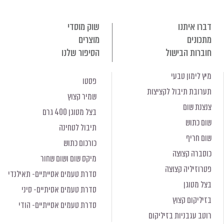
דברו איתנו
שוק מוסדי
מתכונים
מוצרים
חוברות הבישול
הסיפור שלנו
מיץ לימון טבעי
פסטו
תערובת תיבול לקציצות
שמיר קצוץ
צנצנת שום
בצל מטוגן 400 גרם
שום כתוש
תיבול לטחינה
שום חריף
כורכום כתוש
כוסברה קצוצה
מיקס שום ושום שחור
פטרוזיליה קצוצה
סדרת טעמים אסייתיים- תאילנדי
בצל מטוגן
סדרת טעמים אסיתיים- סיני
בזיליקום קצוץ
סדרת טעמים אסייתיים- הודי
רוטב עגבניות בזיליקום