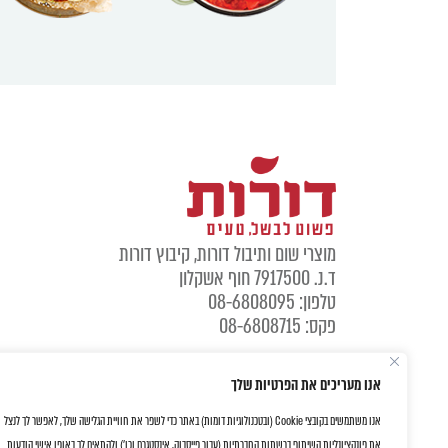
מוצרי שום ותיבול דורות, קיבוץ דורות
ד.נ. 7917500 חוף אשקלון
טלפון: 08-6808095
פקס: 08-6808715
אנו מעריכים את הפרטיות שלך
אנו משתמשים בקובצי Cookie (ובטכנולוגיות דומות) באתר כדי לשפר את חוויית הגלישה שלך, לאפשר לך לנצל
את פונקציונליות השיתוף ברשתות החברתיות (עבור פייסבוק, אינסטגרם וכו') ולהתאים לך באופן אישי הודעות