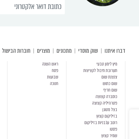
דברו איתנו
שוק מוסדי
מתכונים
מוצרים
חוברות הבישול
מיץ לימון טבעי
ראש השנה
תערובת תיבול לקציצות
פסח
צנצנת שום
שבועות
שום כתוש
חנוכה
שום חריף
כוסברה קצוצה
פטרוזיליה קצוצה
בצל מטוגן
בזיליקום קצוץ
רוטב עגבניות בזיליקום
פסטו
שמיר קצוץ