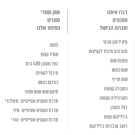
דברו איתנו
שוק מוסדי
מתכונים
מוצרים
חוברות הבישול
הסיפור שלנו
מיץ לימון טבעי
פסטו
תערובת תיבול לקציצות
שמיר קצוץ
צנצנת שום
בצל מטוגן 400 גרם
שום כתוש
תיבול לטחינה
שום חריף
כורכום כתוש
כוסברה קצוצה
מיקס שום ושום שחור
פטרוזיליה קצוצה
סדרת טעמים אסייתיים- תאילנדי
בצל מטוגן
סדרת טעמים אסיתיים- סיני
בזיליקום קצוץ
סדרת טעמים אסייתיים- הודי
רוטב עגבניות בזיליקום