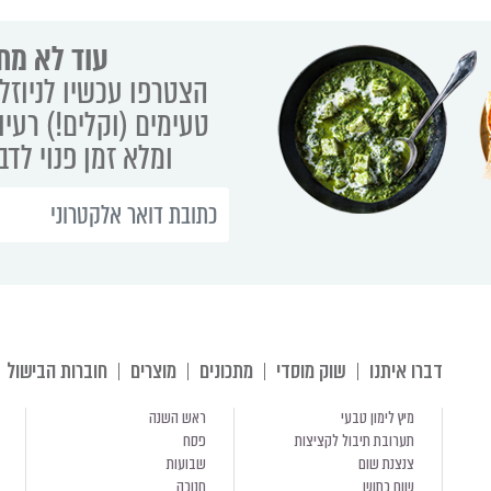
עוד לא מת
הצטרפו עכשיו לניוזלט
טעימים (וקלים!) רעיו
ומלא זמן פנוי לד
דברו איתנו
שוק מוסדי
מתכונים
מוצרים
חוברות הבישול
מיץ לימון טבעי
ראש השנה
תערובת תיבול לקציצות
פסח
צנצנת שום
שבועות
שום כתוש
חנוכה