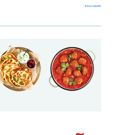
hijauanhills
klefort.fr
overweightcare
hijauanhills
tata italia
banchero orlando jersey
klefort.fr
outlet bologna
geox sito ufficiale
egonvanherreweghe.be
maillardstylecenter.com
aguilas cibaeñas jersey
secretsummits.com
egonvanherreweghe.be
maillardstylecenter.com