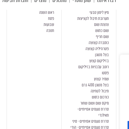
דברו איתנו
שוק מוסדי
מתכונים
מוצרים
חוברות הבישול
מיץ לימון טבעי
ראש השנה
תערובת תיבול לקציצות
פסח
צנצנת שום
שבועות
שום כתוש
חנוכה
שום חריף
כוסברה קצוצה
פטרוזיליה קצוצה
בצל מטוגן
בזיליקום קצוץ
רוטב עגבניות בזיליקום
פסטו
שמיר קצוץ
בצל מטוגן 400 גרם
תיבול לטחינה
כורכום כתוש
מיקס שום ושום שחור
סדרת טעמים אסייתיים-
תאילנדי
סדרת טעמים אסיתיים- סיני
סדרת טעמים אסייתיים- הודי