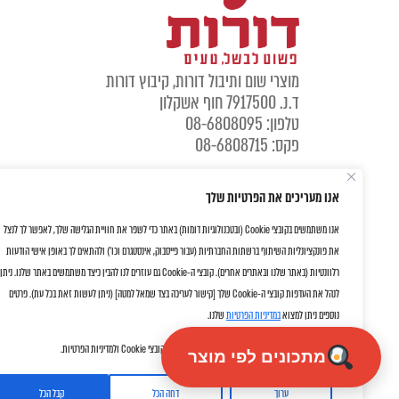
מוצרי שום ותיבול דורות, קיבוץ דורות
ד.נ. 7917500 חוף אשקלון
טלפון: 08-6808095
פקס: 08-6808715
אנו מעריכים את הפרטיות שלך
אנו משתמשים בקובצי Cookie (ובטכנולוגיות דומות) באתר כדי לשפר את חוויית הגלישה שלך, לאפשר לך לנצל
את פונקציונליות השיתוף ברשתות החברתיות (עבור פייסבוק, אינסטגרם וכו') ולהתאים לך באופן אישי הודעות
רלוונטיות (באתר שלנו ובאתרים אחרים). קובצי ה-Cookie גם עוזרים לנו להבין כיצד משתמשים באתר שלנו. ניתן
לנהל את העדפות קובצי ה-Cookie שלך [קישור לעריכה בצד שמאל למטה] (ניתן לעשות זאת בכל עת). פרטים
נוספים ניתן למצוא
במדיניות הפרטיות
שלנו.
על ידי לחיצה על "אישור" את/ה מסכימ/ה לשימוש שלנו בקובצי Cookie ולמדיניות הפרטיות.
מתכונים לפי מוצר
ערוך
דחה הכל
קבל הכל