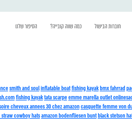
חוברות הבישול
כמה שווה קובייה?
הסיפור שלנו
ance
smith and soul
inflatable boat
fishing kayak
bmx fahrrad
pa
sh.com
fishing kayak
tata scarpe
emme marella outlet online
sa
soire cheveux annees 30 chez amazon
casquette femme von d
n straw cowboy hats
amazon bodenfliesen bunt
black stetson ha