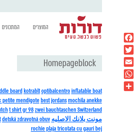
המוצרים
המתכונים
Facebook
Homepageblock
Twitter
Email
WhatsApp
ddle board
kotrablt
optibalcentro
inflatable boat
Share
c petite mendigote
best jordans
mochila anekke
utch
t shirt gr 98
zwei bauchtaschen Switzerland
مونت بلانك الاصليه
detská zdravotná obuv
t
rochie plaja tricotata cu gauri bej