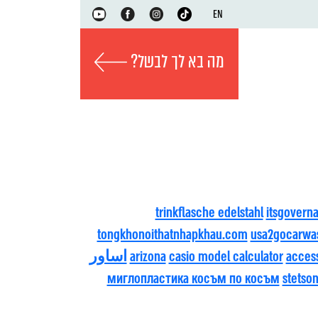
EN
מה בא לך לבשל?
trinkflasche edelstahl
itsgovern
tongkhonoithatnhapkhau.com
usa2gocarwa
acces
casio model calculator
arizona
اساور
миглопластика косъм по косъм
stetso