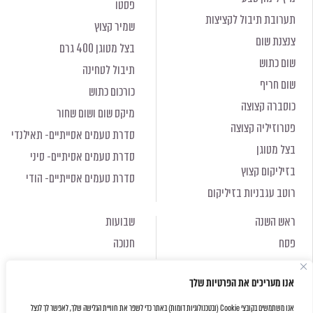
פסטו
תערובת תיבול לקציצות
שמיר קצוץ
צנצנת שום
בצל מטוגן 400 גרם
שום כתוש
תיבול לטחינה
שום חריף
כורכום כתוש
כוסברה קצוצה
מיקס שום ושום שחור
פטרוזיליה קצוצה
סדרת טעמים אסייתיים- תאילנדי
בצל מטוגן
סדרת טעמים אסיתיים- סיני
בזיליקום קצוץ
סדרת טעמים אסייתיים- הודי
רוטב עגבניות בזיליקום
ראש השנה
שבועות
פסח
חנוכה
ראש השנה
שבועות
אנו מעריכים את הפרטיות שלך
פסח
חנוכה
אנו משתמשים בקובצי Cookie (ובטכנולוגיות דומות) באתר כדי לשפר את חוויית הגלישה שלך, לאפשר לך לנצל