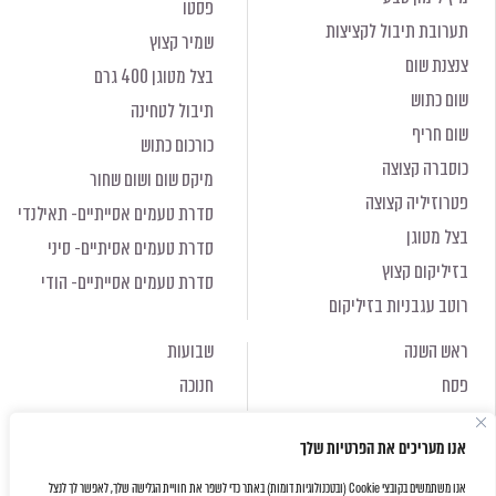
פסטו
תערובת תיבול לקציצות
שמיר קצוץ
צנצנת שום
בצל מטוגן 400 גרם
שום כתוש
תיבול לטחינה
שום חריף
כורכום כתוש
כוסברה קצוצה
מיקס שום ושום שחור
פטרוזיליה קצוצה
סדרת טעמים אסייתיים- תאילנדי
בצל מטוגן
סדרת טעמים אסיתיים- סיני
בזיליקום קצוץ
סדרת טעמים אסייתיים- הודי
רוטב עגבניות בזיליקום
ראש השנה
שבועות
פסח
חנוכה
ראש השנה
שבועות
אנו מעריכים את הפרטיות שלך
פסח
חנוכה
אנו משתמשים בקובצי Cookie (ובטכנולוגיות דומות) באתר כדי לשפר את חוויית הגלישה שלך, לאפשר לך לנצל