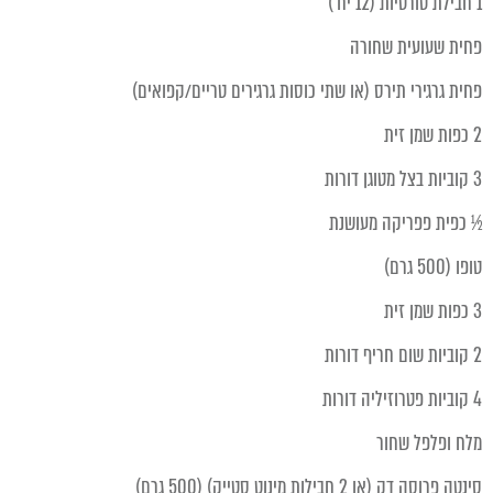
1 חבילת טורטיות (12 יח')
פחית שעועית שחורה
פחית גרגירי תירס (או שתי כוסות גרגירים טריים/קפואים)
2 כפות שמן זית
3 קוביות בצל מטוגן דורות
½ כפית פפריקה מעושנת
טופו (500 גרם)
3 כפות שמן זית
2 קוביות שום חריף דורות
4 קוביות פטרוזיליה דורות
מלח ופלפל שחור
סינטה פרוסה דק (או 2 חבילות מינוט סטייק) (500 גרם)