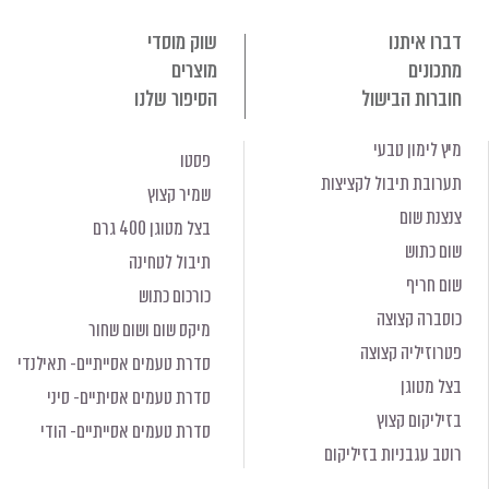
דברו איתנו
שוק מוסדי
מתכונים
מוצרים
חוברות הבישול
הסיפור שלנו
מיץ לימון טבעי
פסטו
תערובת תיבול לקציצות
שמיר קצוץ
צנצנת שום
בצל מטוגן 400 גרם
שום כתוש
תיבול לטחינה
שום חריף
כורכום כתוש
כוסברה קצוצה
מיקס שום ושום שחור
פטרוזיליה קצוצה
סדרת טעמים אסייתיים- תאילנדי
בצל מטוגן
סדרת טעמים אסיתיים- סיני
בזיליקום קצוץ
סדרת טעמים אסייתיים- הודי
רוטב עגבניות בזיליקום