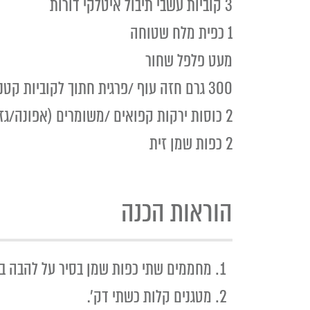
3 קוביות עשבי תיבול איטלקי דורות
1 כפית מלח שטוחה
מעט פלפל שחור
300 גרם חזה עוף /פרגית חתוך לקוביות קטנות
2 כוסות ירקות קפואים /משומרים (אפונה/גזר /תירס או כל מה שבא לכם)
2 כפות שמן זית
הוראות הכנה
מחממים שתי כפות שמן בסיר על להבה בינ
מטגנים קלות כשתי דק'.