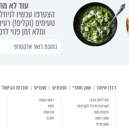
עוד לא מת
הצטרפו עכשיו לניוזלט
טעימים (וקלים!) רעיו
ומלא זמן פנוי לד
דברו איתנו
שוק מוסדי
מתכונים
מוצרים
חוברות הבישול
מיץ לימון טבעי
ראש השנה
תערובת תיבול לקציצות
פסח
צנצנת שום
שבועות
שום כתוש
חנוכה
שום חריף