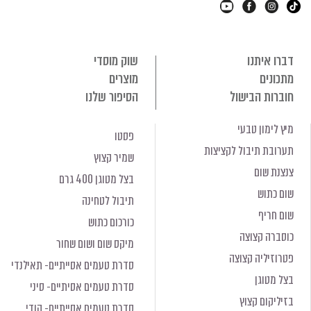
דברו איתנו
שוק מוסדי
מתכונים
מוצרים
חוברות הבישול
הסיפור שלנו
מיץ לימון טבעי
פסטו
תערובת תיבול לקציצות
שמיר קצוץ
צנצנת שום
בצל מטוגן 400 גרם
שום כתוש
תיבול לטחינה
שום חריף
כורכום כתוש
כוסברה קצוצה
מיקס שום ושום שחור
פטרוזיליה קצוצה
סדרת טעמים אסייתיים- תאילנדי
בצל מטוגן
סדרת טעמים אסיתיים- סיני
בזיליקום קצוץ
סדרת טעמים אסייתיים- הודי