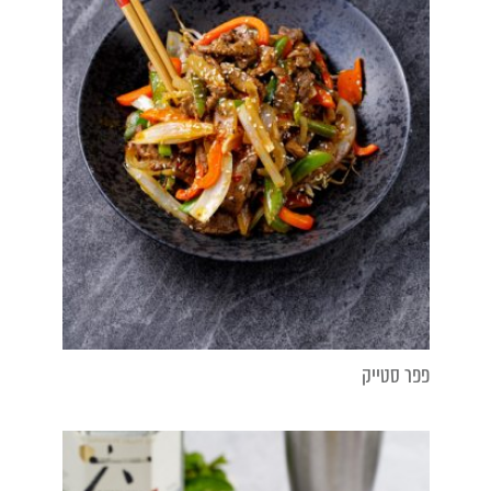
פפר סטייק