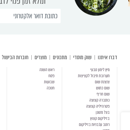
ומלא זמן פנוי לד
דברו איתנו
שוק מוסדי
מתכונים
מוצרים
חוברות הבישול
מיץ לימון טבעי
ראש השנה
תערובת תיבול לקציצות
פסח
צנצנת שום
שבועות
שום כתוש
חנוכה
שום חריף
כוסברה קצוצה
פטרוזיליה קצוצה
בצל מטוגן
בזיליקום קצוץ
רוטב עגבניות בזיליקום