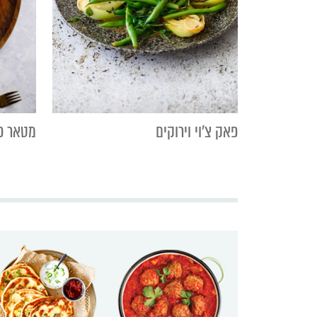
פאק צ'וי וירוקים
מטאר פנ