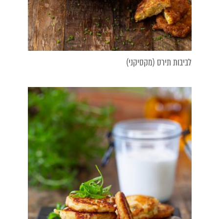
לביבות תירס (מקסיקני)