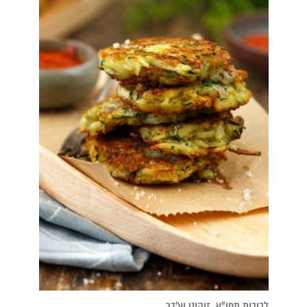
לביבות תפו"א, זוקיני וצ'דר