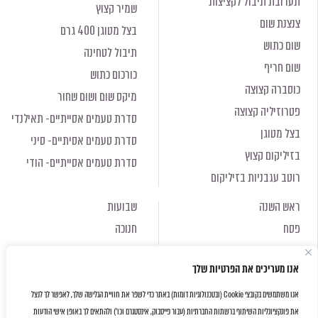
תערובת תיבול לקציצות
שמיר קצוץ
צנצנת שום
בצל מטוגן 400 גרם
שום כתוש
תיבול לטחינה
שום חריף
כורכום כתוש
כוסברה קצוצה
מיקס שום ושום שחור
פטרוזיליה קצוצה
סדרת טעמים אסייתיים- תאילנדי
בצל מטוגן
סדרת טעמים אסיתיים- סיני
בזיליקום קצוץ
סדרת טעמים אסייתיים- הודי
רוטב עגבניות בזיליקום
ראש השנה
שבועות
פסח
חנוכה
ראש השנה
שבועות
אנו מעריכים את הפרטיות שלך
פסח
חנוכה
אנו משתמשים בקובצי Cookie (ובטכנולוגיות דומות) באתר כדי לשפר את חוויית הגלישה שלך, לאפשר לך לנצל
את פונקציונליות השיתוף ברשתות החברתיות (עבור פייסבוק, אינסטגרם וכו') ולהתאים לך באופן אישי הודעות