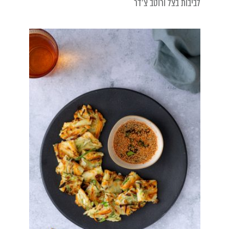
לביבות בצל ורוטב צ׳דר