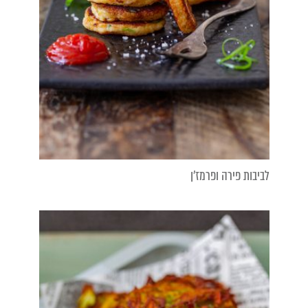
לביבות פירה ופרמז'ן