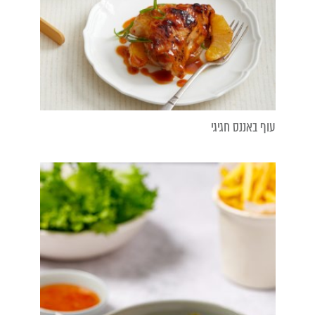
עוף באננס חגיגי