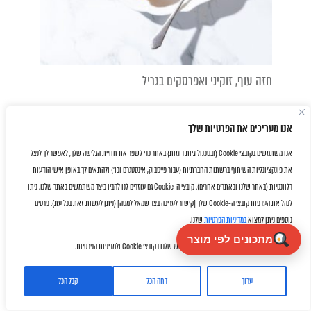
חזה עוף, זוקיני ואפרסקים בגריל
אנו מעריכים את הפרטיות שלך
אנו משתמשים בקובצי Cookie (ובטכנולוגיות דומות) באתר כדי לשפר את חוויית הגלישה שלך, לאפשר לך לנצל
את פונקציונליות השיתוף ברשתות החברתיות (עבור פייסבוק, אינסטגרם וכו') ולהתאים לך באופן אישי הודעות
רלוונטיות (באתר שלנו ובאתרים אחרים). קובצי ה-Cookie גם עוזרים לנו להבין כיצד משתמשים באתר שלנו. ניתן
לנהל את העדפות קובצי ה-Cookie שלך [קישור לעריכה בצד שמאל למטה] (ניתן לעשות זאת בכל עת). פרטים
נוספים ניתן למצוא
במדיניות הפרטיות
שלנו.
מתכונים לפי מוצר
על ידי לחיצה על "אישור" את/ה מסכימ/ה לשימוש שלנו בקובצי Cookie ולמדיניות הפרטיות.
ערוך
דחה הכל
קבל הכל
Facebook
Twitter
Email
WhatsApp
Share