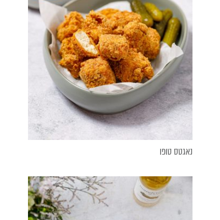
נאגטס טופו