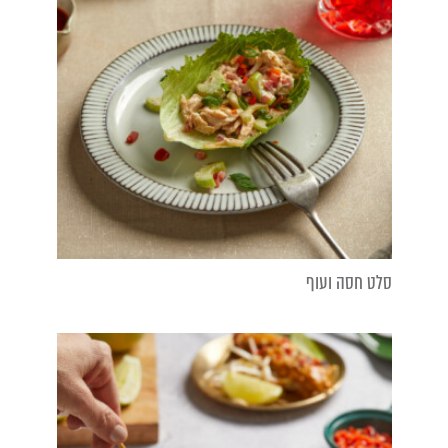
סלט חסה ועוף