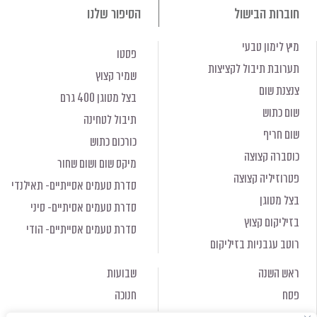
חוברות הבישול
הסיפור שלנו
מיץ לימון טבעי
פסטו
תערובת תיבול לקציצות
שמיר קצוץ
צנצנת שום
בצל מטוגן 400 גרם
שום כתוש
תיבול לטחינה
שום חריף
כורכום כתוש
כוסברה קצוצה
מיקס שום ושום שחור
פטרוזיליה קצוצה
סדרת טעמים אסייתיים- תאילנדי
בצל מטוגן
סדרת טעמים אסיתיים- סיני
בזיליקום קצוץ
סדרת טעמים אסייתיים- הודי
רוטב עגבניות בזיליקום
ראש השנה
שבועות
פסח
חנוכה