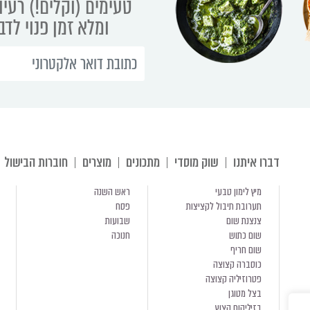
טעימים (וקלים!) רעיו
ומלא זמן פנוי לד
דברו איתנו
שוק מוסדי
מתכונים
מוצרים
חוברות הבישול
מיץ לימון טבעי
ראש השנה
תערובת תיבול לקציצות
פסח
צנצנת שום
שבועות
שום כתוש
חנוכה
שום חריף
כוסברה קצוצה
פטרוזיליה קצוצה
בצל מטוגן
בזיליקום קצוץ