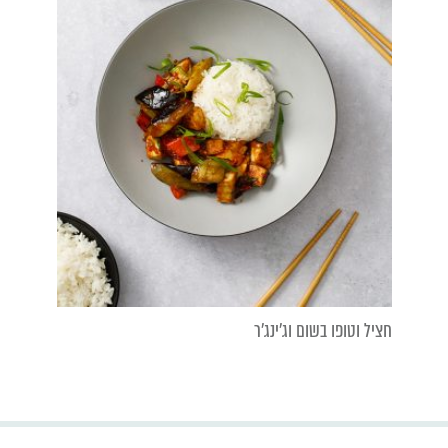
חציל וטופו בשום וג'ינג'ר