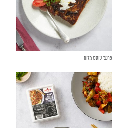
פרנצ' טוסט מלוח