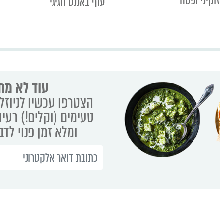
זוקיני ופטה
עוף באננס חגיגי
עוד לא מת
הצטרפו עכשיו לניוזלט
טעימים (וקלים!) רעיו
ומלא זמן פנוי לד