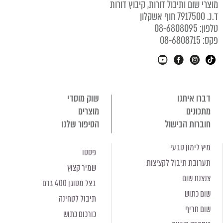
מוצרי שום ותיבול דורות, קיבוץ דורות
ד.נ. 7917500 חוף אשקלון
טלפון: 08-6808095
פקס: 08-6808715
דברו איתנו
שוק מוסדי
מתכונים
מוצרים
חוברות הבישול
הסיפור שלנו
מיץ לימון טבעי
פסטו
תערובת תיבול לקציצות
שמיר קצוץ
צנצנת שום
בצל מטוגן 400 גרם
שום כתוש
תיבול לטחינה
שום חריף
כורכום כתוש