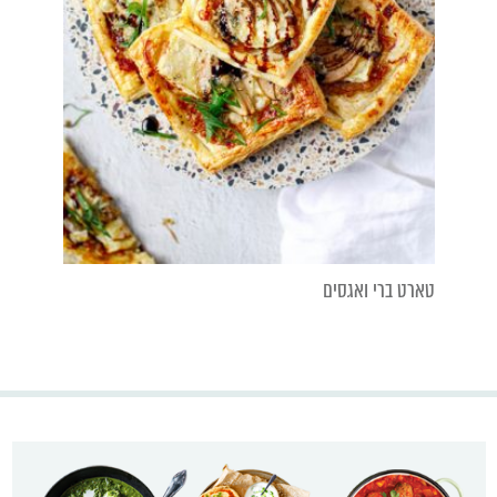
טארט ברי ואגסים