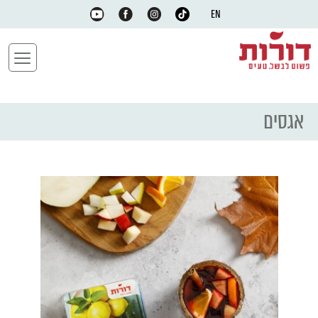
EN
אגסים