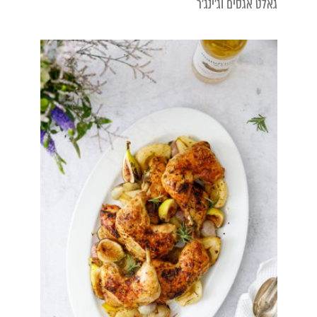
גאלט אגסים וג'ינג'ר