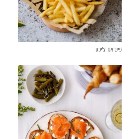
פיש אנד צ'יפס