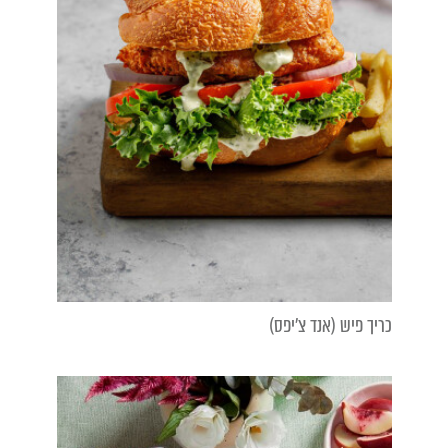
כריך פיש (אנד צ'יפס)