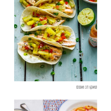
טאקו דג ואננס