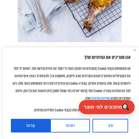
דג שלם בתנור
אנו מעריכים את הפרטיות שלך
אנו משתמשים בקובצי Cookie (ובטכנולוגיות דומות) באתר כדי לשפר את חוויית הגלישה שלך, לאפשר לך לנצל
את פונקציונליות השיתוף ברשתות החברתיות (עבור פייסבוק, אינסטגרם וכו') ולהתאים לך באופן אישי הודעות
רלוונטיות (באתר שלנו ובאתרים אחרים). קובצי ה-Cookie גם עוזרים לנו להבין כיצד משתמשים באתר שלנו. ניתן
לנהל את העדפות קובצי ה-Cookie שלך [קישור לעריכה בצד שמאל למטה] (ניתן לעשות זאת בכל עת). פרטים
נוספים ניתן למצוא
במדיניות הפרטיות
שלנו.
מתכונים לפי מוצר
על ידי לחיצה על "אישור" את/ה מסכימ/ה לשימוש שלנו בקובצי Cookie ולמדיניות הפרטיות.
ערוך
דחה הכל
קבל הכל
Facebook
Twitter
Email
WhatsApp
Share