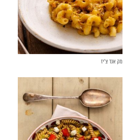
מק אנד צ׳יז