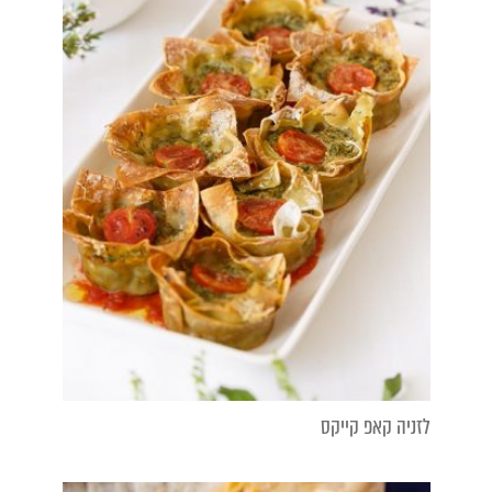
לזניה קאפ קייקס