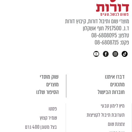
מוצרי שום ותיבול דורות, קיבוץ דורות
ד.נ. 7917500 חוף אשקלון
טלפון: 08-6808095
פקס: 08-6808715
דברו איתנו
שוק מוסדי
מתכונים
מוצרים
חוברות הבישול
הסיפור שלנו
מיץ לימון טבעי
פסטו
תערובת תיבול לקציצות
שמיר קצוץ
צנצנת שום
בצל מטוגן 400 גרם