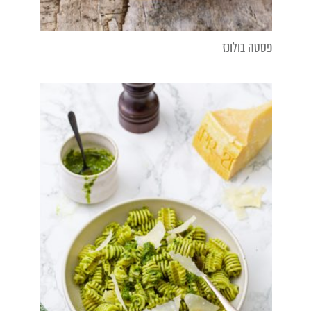
פסטה בולונז