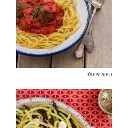
ספגטי מיטבולס