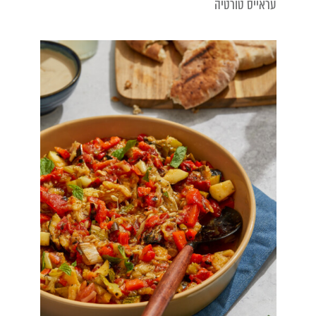
עראייס טורטיה