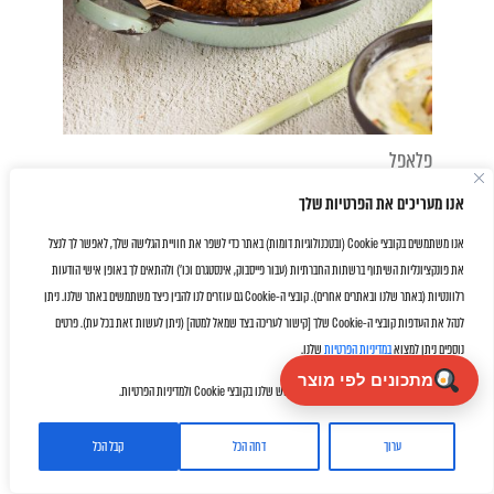
פלאפל
אנו מעריכים את הפרטיות שלך
אנו משתמשים בקובצי Cookie (ובטכנולוגיות דומות) באתר כדי לשפר את חוויית הגלישה שלך, לאפשר לך לנצל
את פונקציונליות השיתוף ברשתות החברתיות (עבור פייסבוק, אינסטגרם וכו') ולהתאים לך באופן אישי הודעות
רלוונטיות (באתר שלנו ובאתרים אחרים). קובצי ה-Cookie גם עוזרים לנו להבין כיצד משתמשים באתר שלנו. ניתן
לנהל את העדפות קובצי ה-Cookie שלך [קישור לעריכה בצד שמאל למטה] (ניתן לעשות זאת בכל עת). פרטים
נוספים ניתן למצוא
במדיניות הפרטיות
שלנו.
מתכונים לפי מוצר
על ידי לחיצה על "אישור" את/ה מסכימ/ה לשימוש שלנו בקובצי Cookie ולמדיניות הפרטיות.
ערוך
דחה הכל
קבל הכל
Facebook
Twitter
Email
WhatsApp
Share