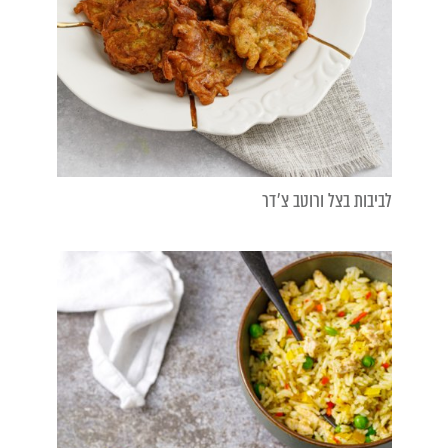
לביבות בצל ורוטב צ׳דר