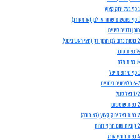
1 כף בצל ירוק קצוץ
1 כף שומשום שחור או לבן (או מעורב)
חופן נבטים סיניים
2 כוסות כרוב לבן חתוך דק (חצי ראש בינוני)
½ כפית סוכר
½ כפית מלח
1 כף סירופ מייפל
6-7 מלפפונים בינוניים
1/2 בצל סגול
2 כפות שומשום
2 כפות בצל ירוק קצוץ (לא חובה)
2 קוביות שום חריף דורות
4 כפות חומץ אורז