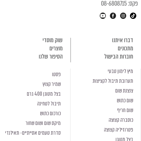
פקס: 08-6808715
דברו איתנו
שוק מוסדי
מתכונים
מוצרים
חוברות הבישול
הסיפור שלנו
מיץ לימון טבעי
פסטו
תערובת תיבול לקציצות
שמיר קצוץ
צנצנת שום
בצל מטוגן 400 גרם
שום כתוש
תיבול לטחינה
שום חריף
כורכום כתוש
כוסברה קצוצה
מיקס שום ושום שחור
פטרוזיליה קצוצה
סדרת טעמים אסייתיים- תאילנדי
בצל מטוגן