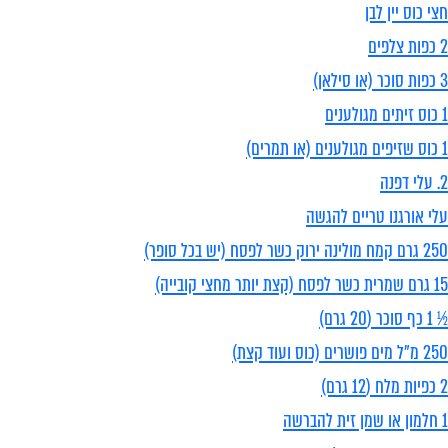
חצי כוס יין לבן
2 כפות צלפים
3 כפות סוכר (או סילאן)
1 כוס זיתים מגולענים
1 כוס שזיפים מגולענים (או תמרים)
2. עלי דפנה
עלי אורגנו טריים להגשה
250 גרם קמח מולינה ירוק כשר לפסח (יש בכל סופר)
15 גרם שמרית כשר לפסח (קצת יותר מחצי קובייה)
½ 1 כף סוכר (20 גרם)
250 מ"ל מים פושרים (כוס ועוד קצת)
2 כפיות מלח (12 גרם)
1 חלמון או שמן זית להברשה