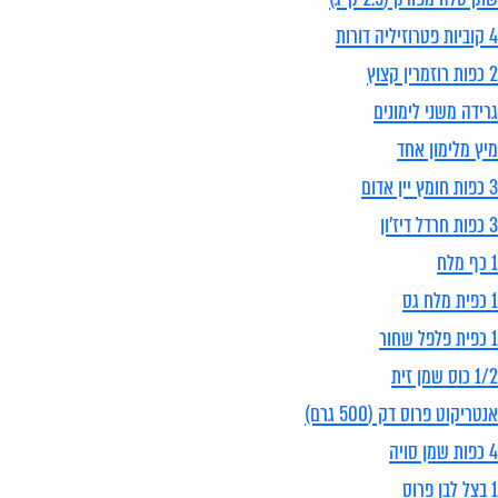
4 קוביות פטרוזיליה דורות
2 כפות רוזמרין קצוץ
גרידה משני לימונים
מיץ מלימון אחד
3 כפות חומץ יין אדום
3 כפות חרדל דיז'ון
1 כף מלח
1 כפית מלח גס
1 כפית פלפל שחור
1/2 כוס שמן זית
אנטריקוט פרוס דק (500 גרם)
4 כפות שמן סויה
1 בצל לבן פרוס