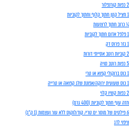
2 כפות קורנפלור
1 חציל קטן חתוך קלוף וחתוך לקוביות
¼ כרוב חתוך לרצועות
1 פלפל אדום חתוך לקוביות
1 גזר פרוס דק
2 קוביות רוטב אסייתי דורות
5 כפות רוטב סויה
1 כוס ברוקולי קפוא או טרי
1 כוס שעועית ירוקה/אפונת שלג קפואה או טרייה
2 כפות קשיו קלוי
חזה עוף חתוך לקוביות (400 גרם)
6 פילטים של מוסר ים טרי/ קוד/לוקוס ללא עור ועצמות (1 ק"ג)
ציפוי לדג