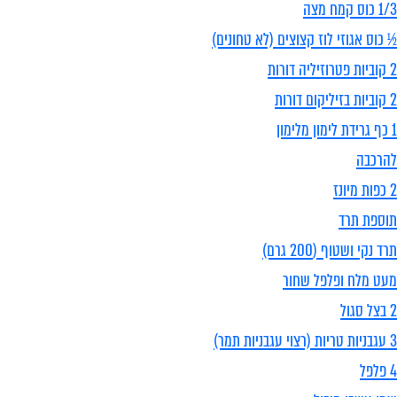
1/3 כוס קמח מצה
½ כוס אגוזי לוז קצוצים (לא טחונים)
2 קוביות פטרוזיליה דורות
2 קוביות בזיליקום דורות
1 כף גרידת לימון מלימון
להרכבה
2 כפות מיונז
תוספת תרד
תרד נקי ושטוף (200 גרם)
מעט מלח ופלפל שחור
2 בצל סגול
3 עגבניות טריות (רצוי עגבניות תמר)
4 פלפל