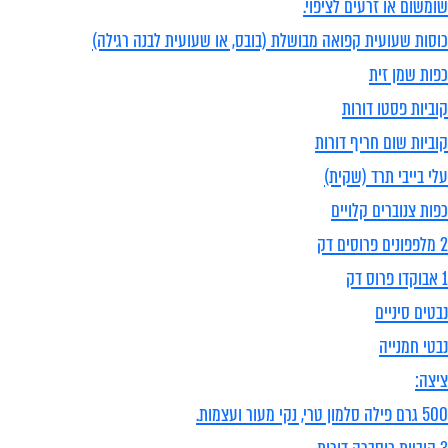
שומשום או זרעים לציפוי.
כוסות שעועית קפואה מבושלת (בובס, או שעועית לבנה רגילה)
כפות שמן זית
קוביות פסטו דורות
קוביות שום חריף דורות
עלי בייבי תרד (שקית)
כפות צנוברים קלויים
2 מלפפונים פרוסים דק
1 אבוקדו פרוס דק
נבטים סיניים
נבטי חמנייה
ציצה:
500 גרם פילה סלמון טרי, נקי מעור ועצמות.