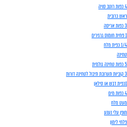
4 כפות רוטב סויה
ראש כרובית
3 כפות אריסה
1 פחית חומוס גרגירים
1/4 כפית מלח
טחינה
5 כפות טחינה גולמית
3 קוביות תערובת תיבול לטחינה דורות
1כפית דבש או סילאן
4 כפות מים
מעט מלח
חופן עלי נענע
פלחי לימון