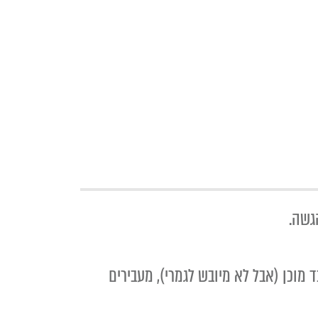
גשה.
 מניחים את הכבדים וצורבים מכל צד 2-3 דקות עד שהכבד מוכן (אבל לא מיובש לגמרי), מעבירים