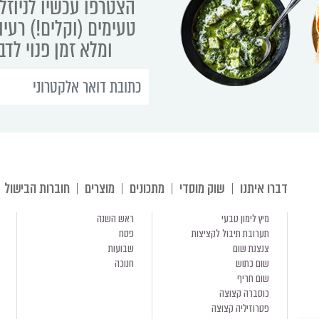
הצטרפו עכשיו לניוזלט
טעימים (וקלים!) רעיו
ומלא זמן פנוי לד
דברו איתנו
שוק מוסדי
מתכונים
מוצרים
חוברות הבישול
מיץ לימון טבעי
ראש השנה
תערובת תיבול לקציצות
פסח
צנצנת שום
שבועות
שום כתוש
חנוכה
שום חריף
כוסברה קצוצה
פטרוזיליה קצוצה