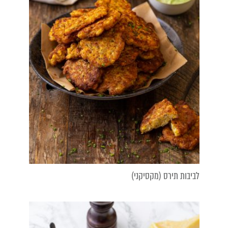
לביבות תירס (מקסיקני)