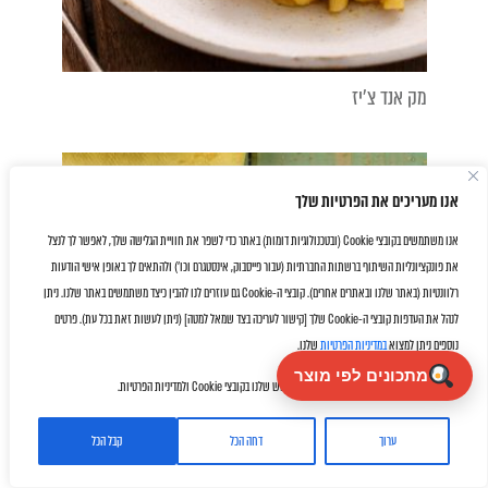
מק אנד צ׳יז
אנו מעריכים את הפרטיות שלך
אנו משתמשים בקובצי Cookie (ובטכנולוגיות דומות) באתר כדי לשפר את חוויית הגלישה שלך, לאפשר לך לנצל
את פונקציונליות השיתוף ברשתות החברתיות (עבור פייסבוק, אינסטגרם וכו') ולהתאים לך באופן אישי הודעות
רלוונטיות (באתר שלנו ובאתרים אחרים). קובצי ה-Cookie גם עוזרים לנו להבין כיצד משתמשים באתר שלנו. ניתן
לנהל את העדפות קובצי ה-Cookie שלך [קישור לעריכה בצד שמאל למטה] (ניתן לעשות זאת בכל עת). פרטים
נוספים ניתן למצוא
במדיניות הפרטיות
שלנו.
מתכונים לפי מוצר
על ידי לחיצה על "אישור" את/ה מסכימ/ה לשימוש שלנו בקובצי Cookie ולמדיניות הפרטיות.
ערוך
דחה הכל
קבל הכל
Facebook
Twitter
Email
WhatsApp
Share