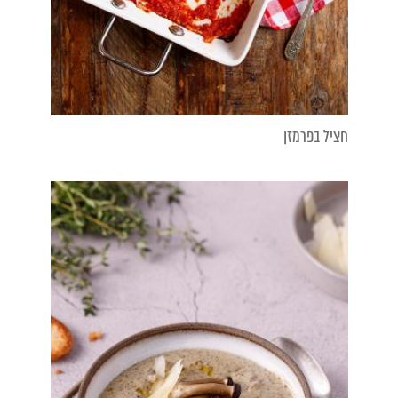
חציל בפרמזן