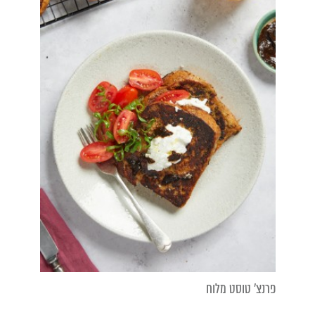
פרנצ' טוסט מלוח