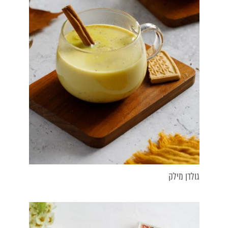
גולדן מילק