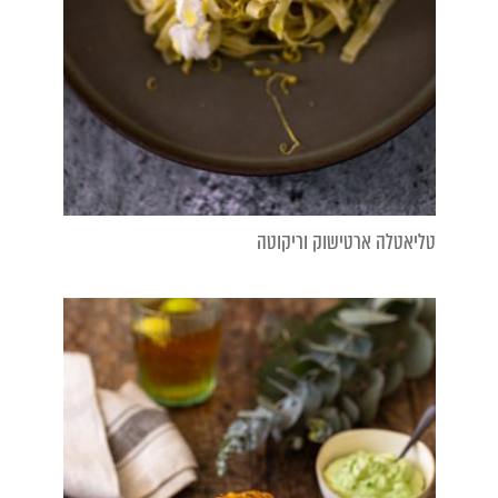
טליאטלה ארטישוק וריקוטה