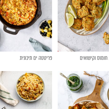
חומוס וקישואים
פריטטה ים תיכונית