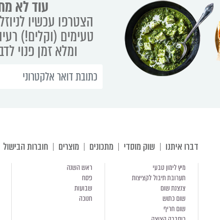
עוד לא מת
הצטרפו עכשיו לניוזלט
טעימים (וקלים!) רעיו
ומלא זמן פנוי לד
דברו איתנו
שוק מוסדי
מתכונים
מוצרים
חוברות הבישול
מיץ לימון טבעי
ראש השנה
תערובת תיבול לקציצות
פסח
צנצנת שום
שבועות
שום כתוש
חנוכה
שום חריף
כוסברה קצוצה