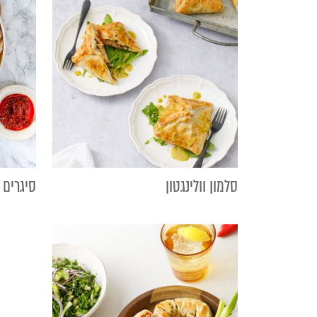
סלמון וולינגטון
סיגרים 