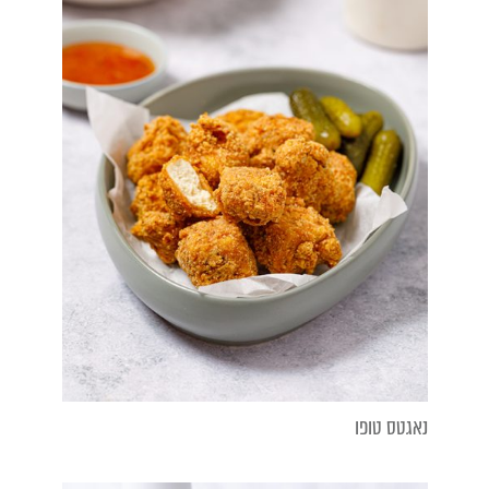
נאגטס טופו