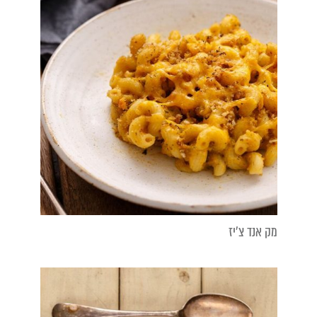
מק אנד צ׳יז