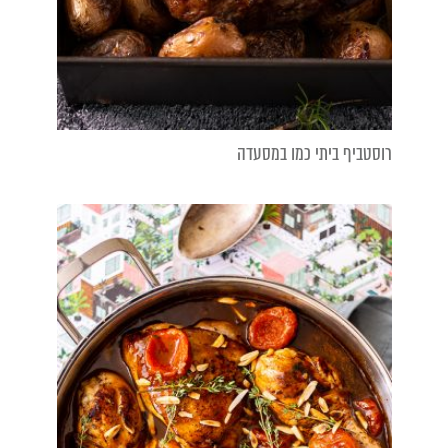
רוסטביף ביתי כמו במסעדה