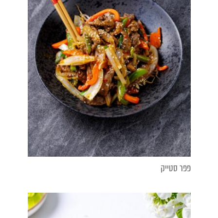
פפר סטייק