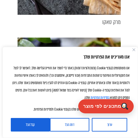
מרק טאקו
אנו מעריכים את הפרטיות שלך
אנו משתמשים בקובצי Cookie (ובטכנולוגיות דומות) באתר כדי לשפר את חוויית הגלישה שלך, לאפשר לך לנצל
את פונקציונליות השיתוף ברשתות החברתיות (עבור פייסבוק, אינסטגרם וכו') ולהתאים לך באופן אישי הודעות
רלוונטיות (באתר שלנו ובאתרים אחרים). קובצי ה-Cookie גם עוזרים לנו להבין כיצד משתמשים באתר שלנו. ניתן
לנהל את העדפות קובצי ה-Cookie שלך [קישור לעריכה בצד שמאל למטה] (ניתן לעשות זאת בכל עת). פרטים
נוספים ניתן למצוא
במדיניות הפרטיות
שלנו.
מתכונים לפי מוצר
על ידי לחיצה על "אישור" את/ה מסכימ/ה לשימוש שלנו בקובצי Cookie ולמדיניות הפרטיות.
ערוך
דחה הכל
קבל הכל
Facebook
Twitter
Email
WhatsApp
Share