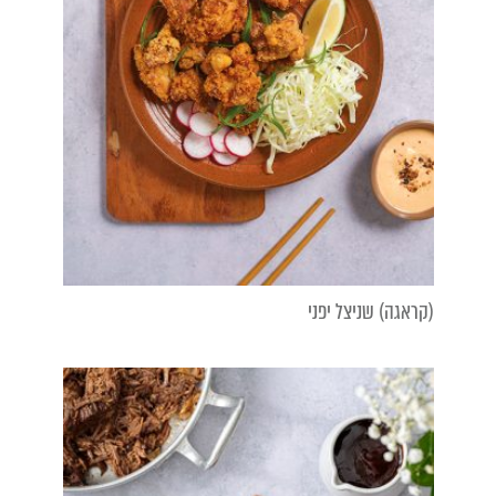
(קראגה) שניצל יפני