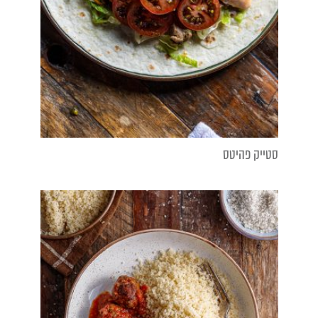
סטייק פהיטס