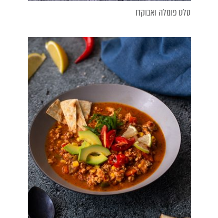
סלט פומלה ואבוקדו