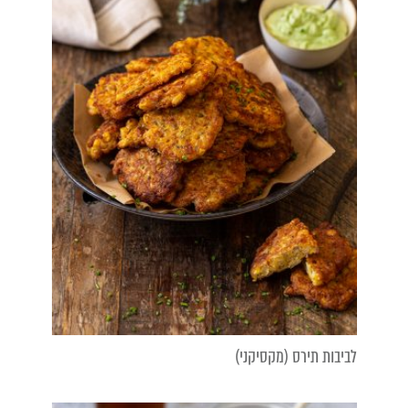
לביבות תירס (מקסיקני)