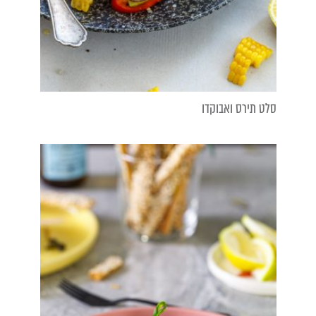
סלט תירס ואבוקדו