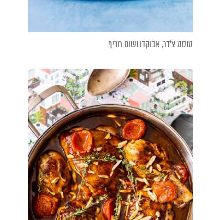
טוסט צ'דר, אבוקדו ושום חריף