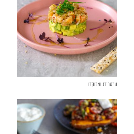
טרטר דג ואבוקדו