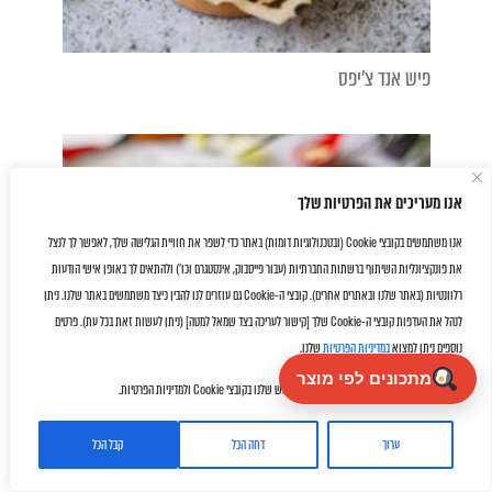
פיש אנד צ'יפס
אנו מעריכים את הפרטיות שלך
אנו משתמשים בקובצי Cookie (ובטכנולוגיות דומות) באתר כדי לשפר את חוויית הגלישה שלך, לאפשר לך לנצל
את פונקציונליות השיתוף ברשתות החברתיות (עבור פייסבוק, אינסטגרם וכו') ולהתאים לך באופן אישי הודעות
רלוונטיות (באתר שלנו ובאתרים אחרים). קובצי ה-Cookie גם עוזרים לנו להבין כיצד משתמשים באתר שלנו. ניתן
לנהל את העדפות קובצי ה-Cookie שלך [קישור לעריכה בצד שמאל למטה] (ניתן לעשות זאת בכל עת). פרטים
נוספים ניתן למצוא
במדיניות הפרטיות
שלנו.
מתכונים לפי מוצר
על ידי לחיצה על "אישור" את/ה מסכימ/ה לשימוש שלנו בקובצי Cookie ולמדיניות הפרטיות.
ערוך
דחה הכל
קבל הכל
Facebook
Twitter
Email
WhatsApp
Share