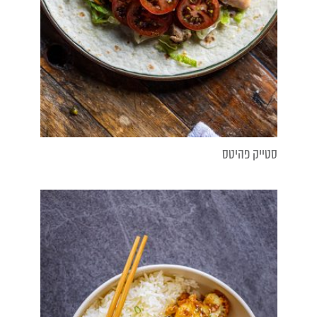
סטייק פהיטס