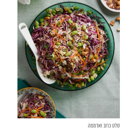
סלט כרוב ואדממה