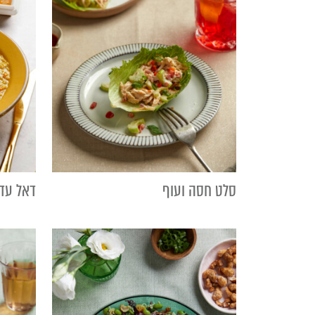
סלט חסה ועוף
דאל עד