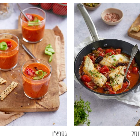
נסל
גספצ'ו