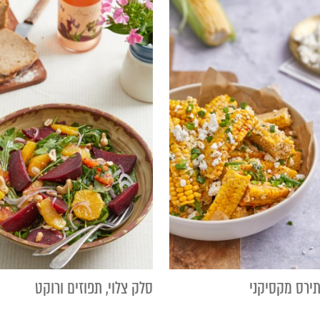
ירס מקסיקני
סלק צלוי, תפוזים ורוקט