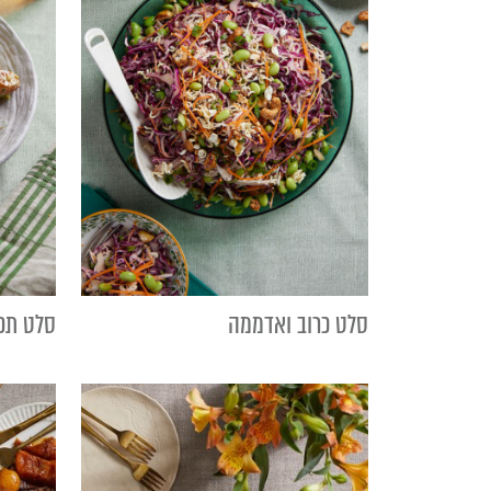
סלט כרוב ואדממה
סלט תפ