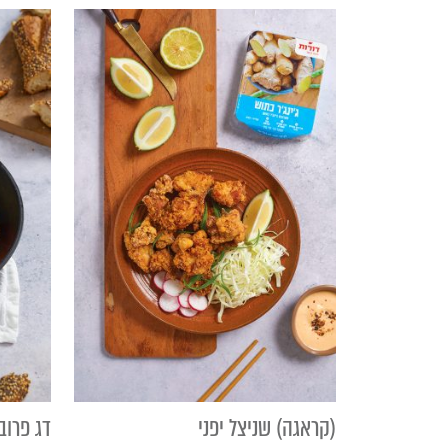
(קראגה) שניצל יפני
דג פרוב