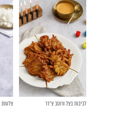
לביבות בצל ורוטב צ׳דר
צלעות ת