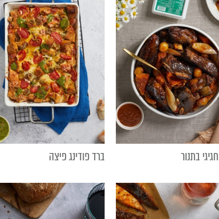
גיגי בתנור
ברד פודינג פיצה