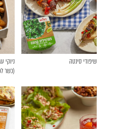
שיפודי סינטה
ניוקי עג
(כשר ל