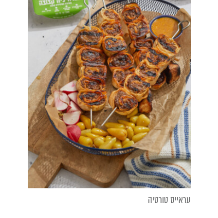
עראייס טורטיה