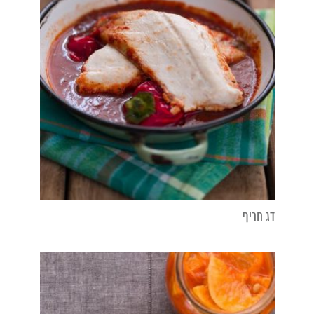
דג חריף