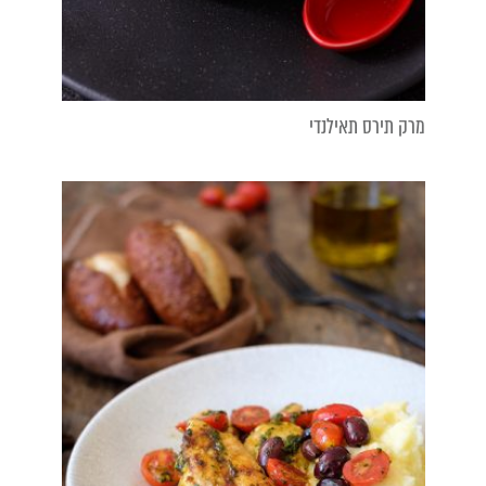
מרק תירס תאילנדי