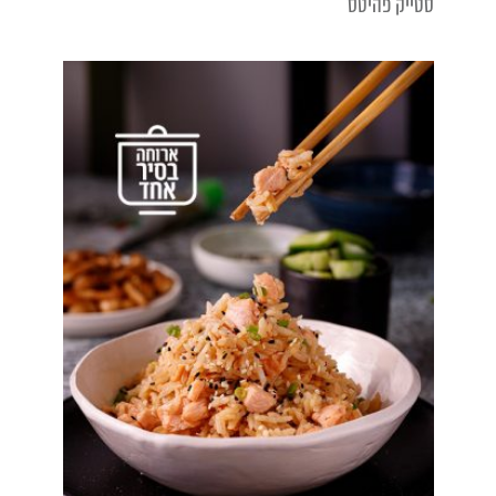
סטייק פהיטס