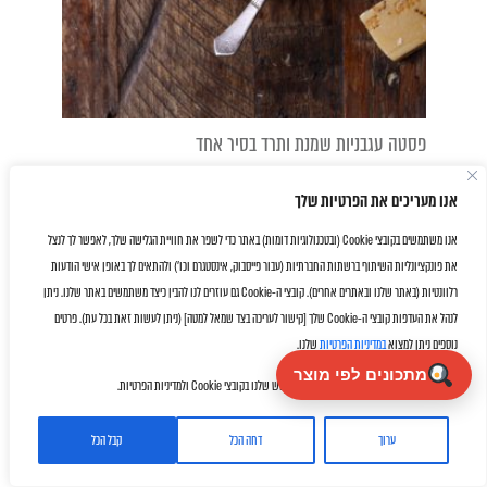
פסטה עגבניות שמנת ותרד בסיר אחד
אנו מעריכים את הפרטיות שלך
אנו משתמשים בקובצי Cookie (ובטכנולוגיות דומות) באתר כדי לשפר את חוויית הגלישה שלך, לאפשר לך לנצל
את פונקציונליות השיתוף ברשתות החברתיות (עבור פייסבוק, אינסטגרם וכו') ולהתאים לך באופן אישי הודעות
רלוונטיות (באתר שלנו ובאתרים אחרים). קובצי ה-Cookie גם עוזרים לנו להבין כיצד משתמשים באתר שלנו. ניתן
לנהל את העדפות קובצי ה-Cookie שלך [קישור לעריכה בצד שמאל למטה] (ניתן לעשות זאת בכל עת). פרטים
נוספים ניתן למצוא
במדיניות הפרטיות
שלנו.
מתכונים לפי מוצר
על ידי לחיצה על "אישור" את/ה מסכימ/ה לשימוש שלנו בקובצי Cookie ולמדיניות הפרטיות.
ערוך
דחה הכל
קבל הכל
Facebook
Twitter
Email
WhatsApp
Share