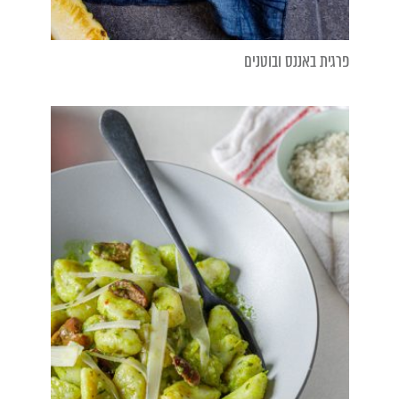
פרגית באננס ובוטנים