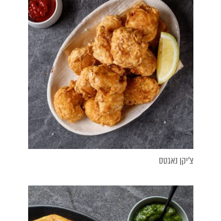
צ'יקן נאגטס