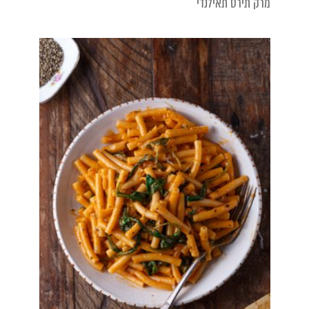
מרק תירס תאילנדי