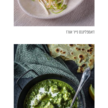
דאמפלינגס נייר אורז