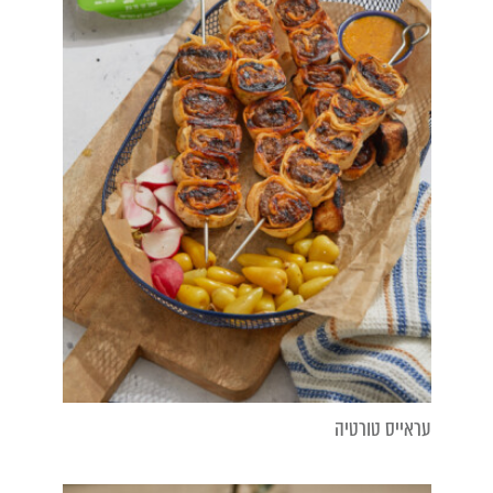
עראייס טורטיה