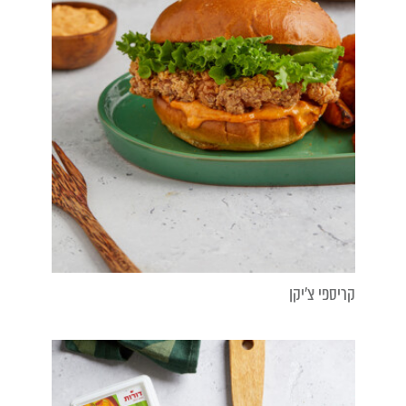
קריספי צ'יקן