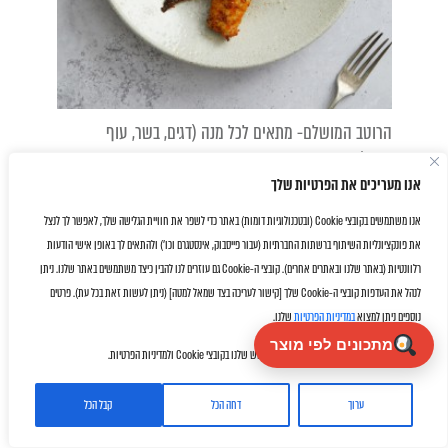
הרוטב המושלם- מתאים לכל מנה (דגים, בשר, עוף
וטופו)
אנו מעריכים את הפרטיות שלך
אנו משתמשים בקובצי Cookie (ובטכנולוגיות דומות) באתר כדי לשפר את חוויית הגלישה שלך, לאפשר לך לנצל
את פונקציונליות השיתוף ברשתות החברתיות (עבור פייסבוק, אינסטגרם וכו') ולהתאים לך באופן אישי הודעות
רלוונטיות (באתר שלנו ובאתרים אחרים). קובצי ה-Cookie גם עוזרים לנו להבין כיצד משתמשים באתר שלנו. ניתן
לנהל את העדפות קובצי ה-Cookie שלך [קישור לעריכה בצד שמאל למטה] (ניתן לעשות זאת בכל עת). פרטים
נוספים ניתן למצוא
במדיניות הפרטיות
שלנו.
מתכונים לפי מוצר
על ידי לחיצה על "אישור" את/ה מסכימ/ה לשימוש שלנו בקובצי Cookie ולמדיניות הפרטיות.
ערוך
דחה הכל
קבל הכל
Facebook
Twitter
Email
WhatsApp
Share