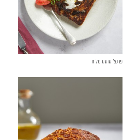
פרנצ' טוסט מלוח