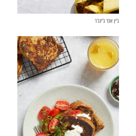
ג'ין אנד ג'ינג'ר