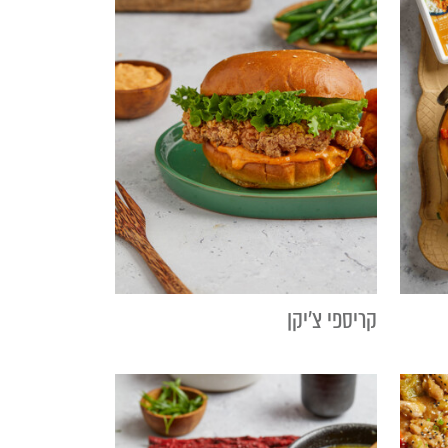
קריספי צ'יקן