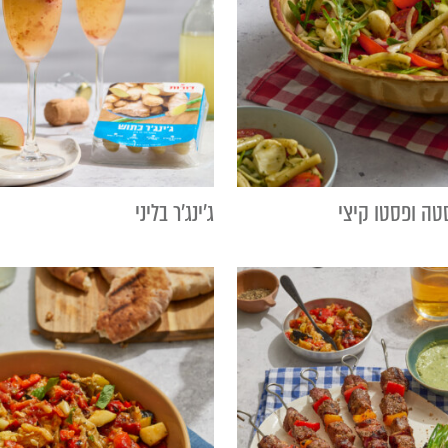
ה ופסטו קיצי
ג'ינג'ר בליני