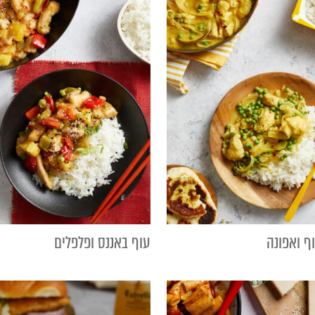
ף ואפונה
עוף באננס ופלפלים