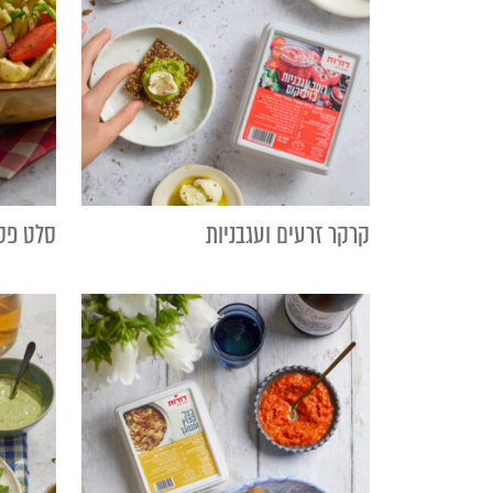
קרקר זרעים ועגבניות
סלט פסט