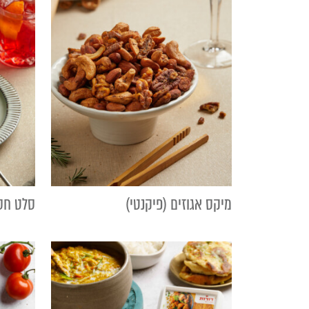
מיקס אגוזים (פיקנטי)
סלט חס